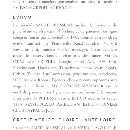
sous-traitants financiers partenaires au site, à savoir :
EVIIVO et CREDIT AGRICOLE.
EVIIVO
La société SAUTE RUISSEAU utilise le système de
plateforme de réservation hôtelière et de paiement en ligne
conçu et fourni par la société EVIIVO, domiciliée à Londres,
eviivo Limited 154 Pentonville Road Londres N1 9JE
Royaume Uni, numéro Société 05002392. Cette dernière
assure les réservations de chambres simultanées via les
OTAS type EXPEDIA Google Hotel Ads, AIR bnb,
Booking.com, Hotels.com, Tripadvisor, Home Away, Agoda,
Orbitz, Trivago, LateRooms.com, priceline.com, travelocity,
HRS, Ryanair Rooms, Egencia, ebookers.com, toprooms stay
original. La formule MY PAYMENT MANAGER est un
outil de paiement en ligne sécurisé conforme à la norme
internationale PCI DSS niveau 1. EVIIVO accepte les cartes
VISA MASTERCARD AMERICAN EXPRESS DINERS
CLUB PAYPAL et JCB.
CREDIT AGRICOLE LOIRE HAUTE LOIRE
La société SAUTE RUISSEAU, via le CREDIT AGRICOLE,