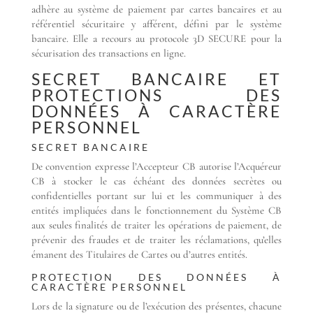
adhère au système de paiement par cartes bancaires et au
référentiel sécuritaire y afférent, défini par le système
bancaire. Elle a recours au protocole 3D SECURE pour la
sécurisation des transactions en ligne.
SECRET BANCAIRE ET
PROTECTIONS DES
DONNÉES À CARACTÈRE
PERSONNEL
SECRET BANCAIRE
De convention expresse l’Accepteur CB autorise l’Acquéreur
CB à stocker le cas échéant des données secrètes ou
confidentielles portant sur lui et les communiquer à des
entités impliquées dans le fonctionnement du Système CB
aux seules finalités de traiter les opérations de paiement, de
prévenir des fraudes et de traiter les réclamations, qu’elles
émanent des Titulaires de Cartes ou d’autres entités.
PROTECTION DES DONNÉES À
CARACTÈRE PERSONNEL
Lors de la signature ou de l’exécution des présentes, chacune