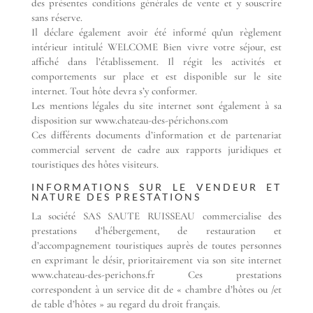
des présentes conditions générales de vente et y souscrire
sans réserve.
Il déclare également avoir été informé qu’un règlement
intérieur intitulé WELCOME Bien vivre votre séjour, est
affiché dans l’établissement. Il régit les activités et
comportements sur place et est disponible sur le site
internet. Tout hôte devra s’y conformer.
Les mentions légales du site internet sont également à sa
disposition sur www.chateau-des-périchons.com
Ces différents documents d’information et de partenariat
commercial servent de cadre aux rapports juridiques et
touristiques des hôtes visiteurs.
INFORMATIONS SUR LE VENDEUR ET
NATURE DES PRESTATIONS
La société SAS SAUTE RUISSEAU commercialise des
prestations d’hébergement, de restauration et
d’accompagnement touristiques auprès de toutes personnes
en exprimant le désir, prioritairement via son site internet
www.chateau-des-perichons.fr Ces prestations
correspondent à un service dit de « chambre d’hôtes ou /et
de table d’hôtes » au regard du droit français.