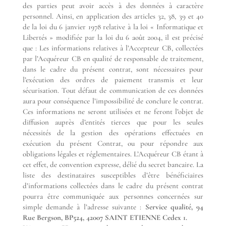
des parties peut avoir accès à des données à caractère
personnel. Ainsi, en application des articles 32, 38, 39 et 40
de la loi du 6 janvier 1978 relative à la loi « Informatique et
Libertés » modifiée par la loi du 6 août 2004, il est précisé
que : Les informations relatives à l’Accepteur CB, collectées
par l’Acquéreur CB en qualité de responsable de traitement,
dans le cadre du présent contrat, sont nécessaires pour
l’exécution des ordres de paiement transmis et leur
sécurisation. Tout défaut de communication de ces données
aura pour conséquence l’impossibilité de conclure le contrat.
Ces informations ne seront utilisées et ne feront l’objet de
diffusion auprès d’entités tierces que pour les seules
nécessités de la gestion des opérations effectuées en
exécution du présent Contrat, ou pour répondre aux
obligations légales et réglementaires. L’Acquéreur CB étant à
cet effet, de convention expresse, délié du secret bancaire. La
liste des destinataires susceptibles d’être bénéficiaires
d’informations collectées dans le cadre du présent contrat
pourra être communiquée aux personnes concernées sur
simple demande à l’adresse suivante :
Service qualité, 94
Rue Bergson, BP524, 42007 SAINT ETIENNE Cedex 1.