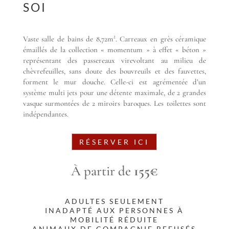
SOI
Vaste salle de bains de 8,72m². Carreaux en grès céramique
émaillés de la collection « momentum » à effet « béton »
représentant des passereaux virevoltant au milieu de
chèvrefeuilles, sans doute des bouvreuils et des fauvettes,
forment le mur douche. Celle-ci est agrémentée d’un
système multi jets pour une détente maximale, de 2 grandes
vasque surmontées de 2 miroirs baroques. Les toilettes sont
indépendantes.
RÉSERVER ICI
À partir de
155€
ADULTES SEULEMENT
INADAPTÉ AUX PERSONNES À
MOBILITÉ RÉDUITE
ANIMAUX DE COMPAGNIE REFUSÉS