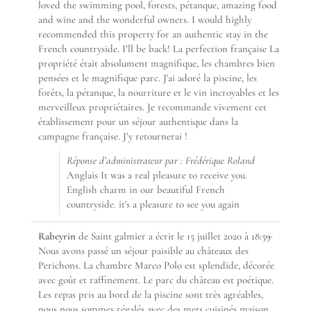
loved the swimming pool, forests, pétanque, amazing food
and wine and the wonderful owners. I would highly
recommended this property for an authentic stay in the
French countryside. I’ll be back! La perfection française La
propriété était absolument magnifique, les chambres bien
pensées et le magnifique parc. J'ai adoré la piscine, les
forêts, la pétanque, la nourriture et le vin incroyables et les
merveilleux propriétaires. Je recommande vivement cet
établissement pour un séjour authentique dans la
campagne française. J’y retournerai !
Réponse d’administrateur par : Frédérique Roland
Anglais It was a real pleasure to receive you.
English charm in our beautiful French
countryside. it's a pleasure to see you again
Ouvrir/F
...
Rabeyrin
de
Saint galmier
a écrit le
15 juillet 2020
à
18:59
cette
Nous avons passé un séjour paisible au châteaux des
boîte
Perichons. La chambre Marco Polo est splendide, décorée
méta.
avec goût et raffinement. Le parc du château est poétique.
Les repas pris au bord de la piscine sont très agréables,
nous nous sommes régalés avec des mets cuisinés maison