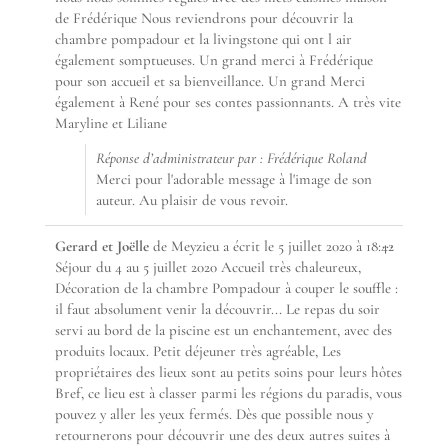
de Frédérique Nous reviendrons pour découvrir la
chambre pompadour et la livingstone qui ont l air
également somptueuses. Un grand merci à Frédérique
pour son accueil et sa bienveillance. Un grand Merci
également à René pour ses contes passionnants. A très vite
Maryline et Liliane
Réponse d’administrateur par : Frédérique Roland
Merci pour l'adorable message à l'image de son
auteur. Au plaisir de vous revoir.
Ouvrir/F
...
Gerard et Joëlle
de
Meyzieu
a écrit le
5 juillet 2020
à
18:42
cette
Séjour du 4 au 5 juillet 2020 Accueil très chaleureux,
boîte
Décoration de la chambre Pompadour à couper le souffle :
méta.
il faut absolument venir la découvrir... Le repas du soir
servi au bord de la piscine est un enchantement, avec des
produits locaux. Petit déjeuner très agréable, Les
propriétaires des lieux sont au petits soins pour leurs hôtes
Bref, ce lieu est à classer parmi les régions du paradis, vous
pouvez y aller les yeux fermés. Dès que possible nous y
retournerons pour découvrir une des deux autres suites à