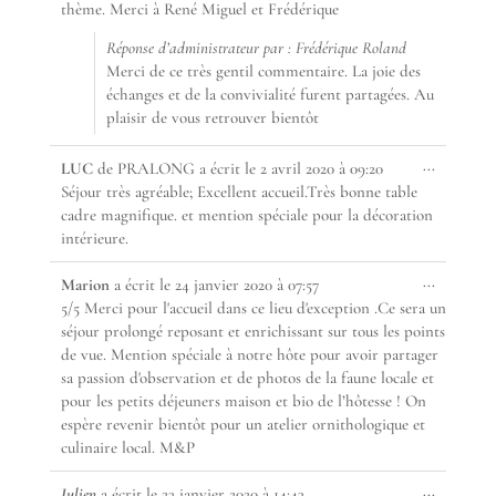
thème. Merci à René Miguel et Frédérique
Réponse d’administrateur par : Frédérique Roland
Merci de ce très gentil commentaire. La joie des
échanges et de la convivialité furent partagées. Au
plaisir de vous retrouver bientôt
Ouvrir/F
...
LUC
de
PRALONG
a écrit le
2 avril 2020
à
09:20
cette
Séjour très agréable; Excellent accueil.Très bonne table
boîte
cadre magnifique. et mention spéciale pour la décoration
méta.
intérieure.
Ouvrir/F
...
Marion
a écrit le
24 janvier 2020
à
07:57
cette
5/5 Merci pour l'accueil dans ce lieu d'exception .Ce sera un
boîte
séjour prolongé reposant et enrichissant sur tous les points
méta.
de vue. Mention spéciale à notre hôte pour avoir partager
sa passion d'observation et de photos de la faune locale et
pour les petits déjeuners maison et bio de l’hôtesse ! On
espère revenir bientôt pour un atelier ornithologique et
culinaire local. M&P
Ouvrir/F
...
Julien
a écrit le
23 janvier 2020
à
14:43