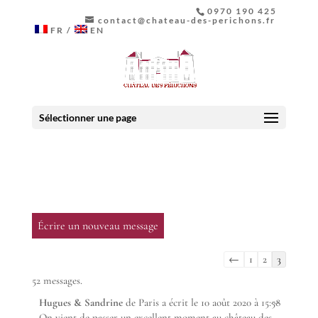
0970 190 425
contact@chateau-des-perichons.fr
FR
EN
Sélectionner une page
Navigation
←
1
2
3
dans
52 messages.
la
Ouvrir/F
...
Hugues & Sandrine
de
Paris
a écrit le
10 août 2020
à
15:58
liste
cette
On vient de passer un excellent moment au château des