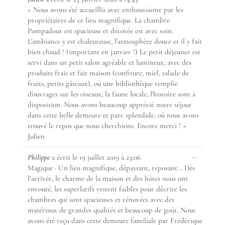
cette
« Nous avons été accueillis avec enthousiasme par les
boîte
propriétaires de ce lieu magnifique. La chambre
méta.
Pompadour est spacieuse et décorée est avec soin.
L'ambiance y est chaleureuse, l'atmosphère douce et il y fait
bien chaud ! (important en janvier !) Le petit déjeuner est
servi dans un petit salon agréable et lumineux, avec des
produits frais et fait maison (confiture, miel, salade de
fruits, petits gâteaux), où une bibliothèque remplie
d'ouvrages sur les oiseaux, la faune locale, l'histoire sont à
disposition. Nous avons beaucoup apprécié notre séjour
dans cette belle demeure et parc splendide, où nous avons
trouvé le repos que nous cherchions. Encore merci ! »
Julien
Ouvrir/F
...
Philippe
a écrit le
19 juillet 2019
à
23:06
cette
Magique · Un lieu magnifique, dépaysant, reposant… Dès
boîte
l’arrivée, le charme de la maison et des hôtes nous ont
méta.
envouté, les superlatifs restent faibles pour décrire les
chambres qui sont spacieuses et rénovées avec des
matériaux de grandes qualités et beaucoup de goût. Nous
avons été reçu dans cette demeure familiale par Frédérique