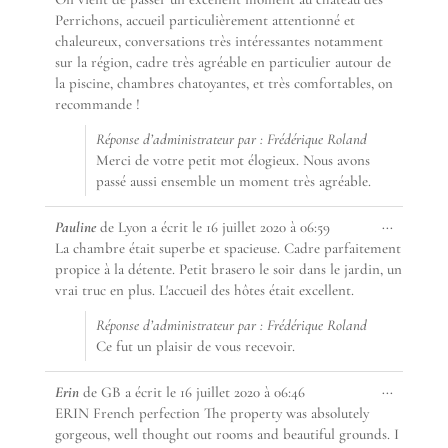
du
boîte
Perrichons, accueil particulièrement attentionné et
livre
méta.
chaleureux, conversations très intéressantes notamment
d’or
sur la région, cadre très agréable en particulier autour de
la piscine, chambres chatoyantes, et très comfortables, on
recommande !
Réponse d’administrateur par : Frédérique Roland
Merci de votre petit mot élogieux. Nous avons
passé aussi ensemble un moment très agréable.
Ouvrir/F
...
Pauline
de
Lyon
a écrit le
16 juillet 2020
à
06:59
cette
La chambre était superbe et spacieuse. Cadre parfaitement
boîte
propice à la détente. Petit brasero le soir dans le jardin, un
méta.
vrai truc en plus. L'accueil des hôtes était excellent.
Réponse d’administrateur par : Frédérique Roland
Ce fut un plaisir de vous recevoir.
Ouvrir/F
...
Erin
de
GB
a écrit le
16 juillet 2020
à
06:46
cette
ERIN French perfection The property was absolutely
boîte
gorgeous, well thought out rooms and beautiful grounds. I
méta.