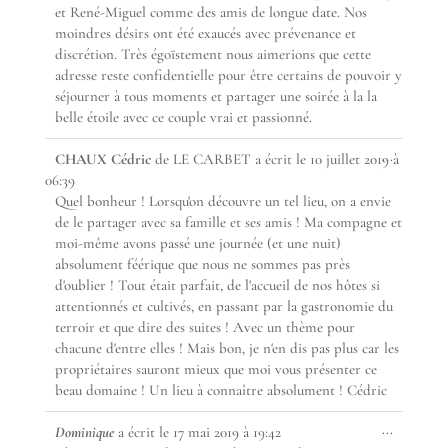
et René-Miguel comme des amis de longue date. Nos
moindres désirs ont été exaucés avec prévenance et
discrétion. Très égoïstement nous aimerions que cette
adresse reste confidentielle pour être certains de pouvoir y
séjourner à tous moments et partager une soirée à la la
belle étoile avec ce couple vrai et passionné.
Ouvrir/F
...
CHAUX Cédric
de
LE CARBET
a écrit le
10 juillet 2019
à
cette
06:39
boîte
Quel bonheur ! Lorsqu'on découvre un tel lieu, on a envie
méta.
de le partager avec sa famille et ses amis ! Ma compagne et
moi-même avons passé une journée (et une nuit)
absolument féérique que nous ne sommes pas près
d'oublier ! Tout était parfait, de l'accueil de nos hôtes si
attentionnés et cultivés, en passant par la gastronomie du
terroir et que dire des suites ! Avec un thème pour
chacune d'entre elles ! Mais bon, je n'en dis pas plus car les
propriétaires sauront mieux que moi vous présenter ce
beau domaine ! Un lieu à connaître absolument ! Cédric
Ouvrir/F
...
Dominique
a écrit le
17 mai 2019
à
19:42
cette