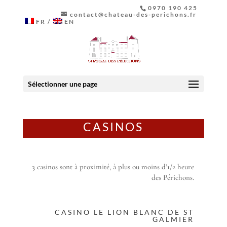
0970 190 425
contact@chateau-des-perichons.fr
FR
EN
Sélectionner une page
CASINOS
3 casinos sont à proximité, à plus ou moins d’1/2 heure
des Périchons.
CASINO LE LION BLANC DE ST
GALMIER