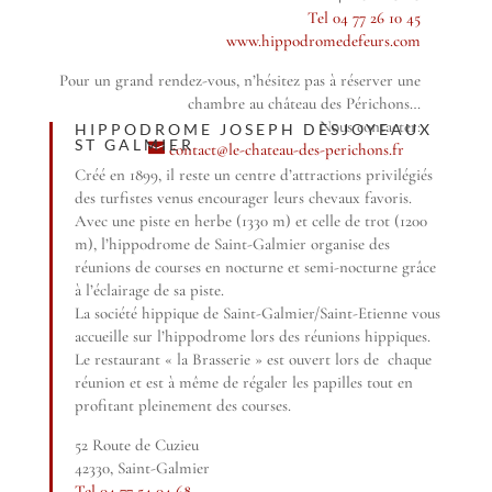
Tel 04 77 26 10 45
www.hippodromedefeurs.com
Pour un grand rendez-vous, n’hésitez pas à réserver une
chambre au château des Périchons…
Nous contacter:
HIPPODROME JOSEPH DESJOYEAUX
ST GALMIER
contact@le-chateau-des-perichons.fr
Créé en 1899, il reste un centre d’attractions privilégiés
des turfistes venus encourager leurs chevaux favoris.
Avec une piste en herbe (1330 m) et celle de trot (1200
m), l’hippodrome de Saint-Galmier organise des
réunions de courses en nocturne et semi-nocturne grâce
à l’éclairage de sa piste.
La société hippique de Saint-Galmier/Saint-Etienne vous
accueille sur l’hippodrome lors des réunions hippiques.
Le restaurant « la Brasserie » est ouvert lors de chaque
réunion et est à même de régaler les papilles tout en
profitant pleinement des courses.
52 Route de Cuzieu
42330, Saint-Galmier
Tel 04 77 54 04 68