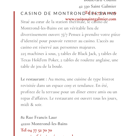
42 330 Saint Galmier
Tel 04 77 54 01 99
CASINO DE MONTROND LES BAINS
www.casinosaintgalmier.com
Situé au cœur de la station thermale, le casino de
Montrond-les-Bains est un véritable lieu de
divertissement ouvert 7j/7 Pensez à prendre votre pièce
d’identité pour pouvoir rentrer au casino. L’accès au
casino est réservé aux personnes majeures.
225 machines à sous, 3 tables de Black Jack, 3 tables de
Texas Hold’em Poker, 2 tables de roulette anglaise, une
table de jeu de la boule.
Le restaurant :
Au menu, une cuisine de type bistrot
revisitée dans un espace cosy et tendance. En été,
profitez de la terrasse pour un dîner entre amis ou un
repas d’affaires. Le restaurant est ouvert tous les jours,
midi & soir.
82 Rue Francis Laur
42210 Montrond-les-Bains
Tel 04 77 52 70 70