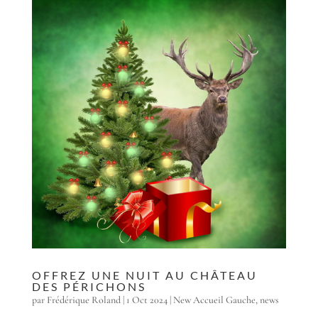
OFFREZ UNE NUIT AU CHÂTEAU
DES PÉRICHONS
par
Frédérique Roland
|
1 Oct 2024
|
New Accueil Gauche
,
news