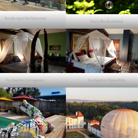
Entrée: soyez les bienvenus
Des bulles de sérénité
La chambre Livingstone
La chambre Marco Polo