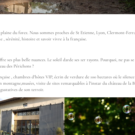
a plaine du forez. Nous sommes proches de St Etienne, Lyon, Clermont-Ferr
 sérénité, histoire et savoir vivre à la française.
fre ses plus belle nuances. Le soleil darde ses 1er rayons. Pourquoi, ne pas se
au des Périchons ?
nçaise , chambres d’hôtes VIP, écrin de verdure de 100 hectares où le silence
en montagne,musées, visite de sites remarquables à l’instar du château de la B
 gustatives de son terroir.