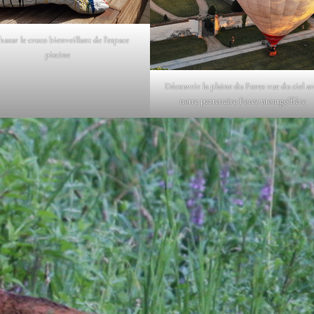
hazar le croco bienveillant de l’espace
piscine
Découvrir la plaine du Forez vue du ciel av
notre partenaire Forez montgolfière