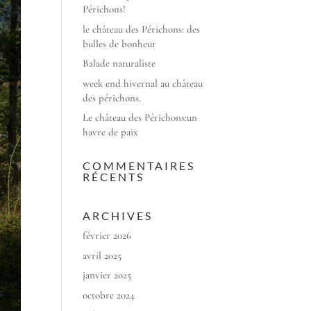
Périchons!
le château des Périchons: des
bulles de bonheur
Balade naturaliste
week end hivernal au château
des périchons.
Le château des Périchons:un
havre de paix
COMMENTAIRES
RÉCENTS
ARCHIVES
février 2026
avril 2025
janvier 2025
octobre 2024