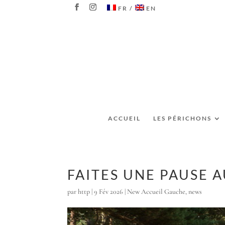
FR
EN
ACCUEIL
LES PÉRICHONS
FAITES UNE PAUSE 
par
http
|
9 Fév 2026
|
New Accueil Gauche
,
news