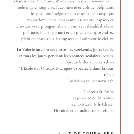
château des Périchons, offrez-vous un divertissement qui
mêle magie, jonglerie, fauconnerie et voltige. Stéphane,
le passionné seigneur des oiseaux, son atypique
majordome et sa charmante assistante, rapaces et
chevaux vous plongent dans un univers décalé, drôle et
poétique. Plaisir garanti et en plus vous apprendrez
plein de choses sur les rapaces qui animent le ciel. re
La Volerie ouvrira ses portes les weekends, jours fériés,
et tous les jours pendant les vacances scolaires locales.
Spectacle des rapaces 15h00
“L’Ecole des Oiseaux Magiques”, spectacle dans la tour
16h30
Initiation fauconnerie 17h
Château St Anne
1540 route de St Annes
42130 Marcilly le Chatel
Horaires et actualité sur Facebook
NUIT DE FOURVIÈRE