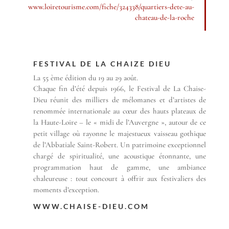
www.loiretourisme.com/fiche/324338/quartiers-dete-au-
chateau-de-la-roche
FESTIVAL DE LA CHAIZE DIEU
La 55 ème édition du 19 au 29 août.
Chaque fin d’été depuis 1966, le Festival de La Chaise-
Dieu réunit
des milliers de mélomanes et d’artistes de
renommée internationale au cœur des hauts plateaux de
la Haute-Loire – le « midi de l’Auvergne », autour de ce
petit village où rayonne le majestueux vaisseau gothique
de l’Abbatiale Saint-Robert.
Un patrimoine exceptionnel
chargé de spiritualité, une acoustique étonnante, une
programmation haut de gamme, une ambiance
chaleureuse : tout concourt à offrir aux festivaliers des
moments d’exception.
WWW.CHAISE-DIEU.COM