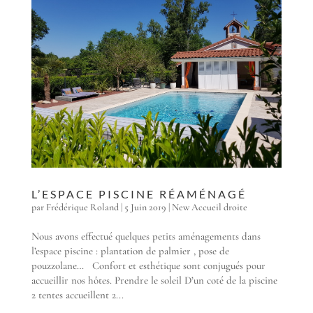
L’ESPACE PISCINE RÉAMÉNAGÉ
par
Frédérique Roland
|
5 Juin 2019
|
New Accueil droite
Nous avons effectué quelques petits aménagements dans
l’espace piscine : plantation de palmier , pose de
pouzzolane… Confort et esthétique sont conjugués pour
accueillir nos hôtes. Prendre le soleil D’un coté de la piscine
2 tentes accueillent 2...