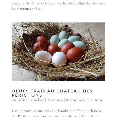
évader ? De flâner ? De faire une balade à vélo? De découvrir
les alentours et les...
OEUFS FRAIS AU CHÂTEAU DES
PÉRICHONS
par
Frédérique Roland
|
18 Avr 2019
|
New Accueil droite
,
news
Lors de votre séjour dans les chambres d’hôtes du château
des Périchons vous pourrez savourer les œufs frais de nos