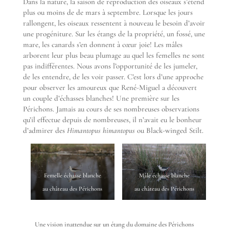
Dans la nature, la saison de reproduction des oiseaux s’étend
plus ou moins de de mars à septembre. Lorsque les jours
rallongent, les oiseaux ressentent à nouveau le besoin d’avoir
une progéniture. Sur les étangs de la propriété, un fossé, une
mare, les canards s’en donnent à cœur joie! Les mâles
arborent leur plus beau plumage au quel les femelles ne sont
pas indifférentes. Nous avons l’opportunité de les jumeler,
de les entendre, de les voir passer. C’est lors d’une approche
pour observer les amoureux que René-Miguel a découvert
un couple d’échasses blanches! Une première sur les
Périchons. Jamais au cours de ses nombreuses observations
qu’il effectue depuis de nombreuses, il n’avait eu le bonheur
d’admirer des
Himantopus himantopus
ou Black-winged Stilt.
Femelle échasse blanche
Mâle échasse blanche
au château des Périchons
au château des Périchons
Une vision inattendue sur un étang du domaine des Périchons