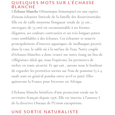
QUELQUES MOTS SUR L’ÉCHASSE
BLANCHE
L’
Échasse blanche
(
Himantopus himantopus
) est une espèce
d’oiseau échassier limicole de la famille des
Recurvirostridae
.
Elle est de taille moyenne (longueur totale de 37 cm ;
envergure de 75 cm) est reconnaissable à ses formes
élégantes, ses couleurs contrastées et ses très longues pattes
roses semblables à des échasses. Cet échassier se nourrit
principalement d’insectes aquatiques, de mollusques picorés
dans la vase, le sable où à la surface de l’eau. Notre couple
d’échasses blanches a donc trouvé sur notre étang un lieu de
villégiature idéal qui, nous l’espérons, lui permettra de
nicher en toute sécurité. Et qui sait , aurons nous le bonheur
de regarder les premières sorties sur l’eau de poussine (3 à 4
oeufs sont en général pondus entre avril et juin). Elles
quitteront la France pour hiverner en Afrique.
L’Échasse blanche bénéficie d’une protection totale sur le
territoire français depuis 1976. Elle est inscrite à l’annexe I
de la directive Oiseaux de l’Union européenne.
UNE SORTIE NATURALISTE