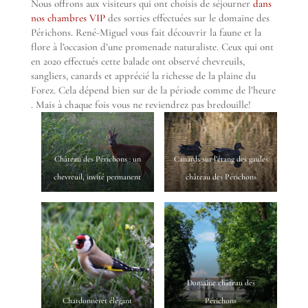
Nous offrons aux visiteurs qui ont choisis de séjourner
dans
nos chambres VIP
des sorties effectuées sur le domaine des
Périchons. René-Miguel vous fait découvrir la faune et la
flore à l’occasion d’une promenade naturaliste. Ceux qui ont
en 2020 effectués cette balade ont observé chevreuils,
sangliers, canards et apprécié la richesse de la plaine du
Forez. Cela dépend bien sur de la période comme de l’heure
. Mais à chaque fois vous ne reviendrez pas bredouille!
Château des Périchons : un
Canards sur l’étang des gaules
chevreuil, invité permanent
château des Périchons
Domaine château des
Chardonneret élégant
Périchons