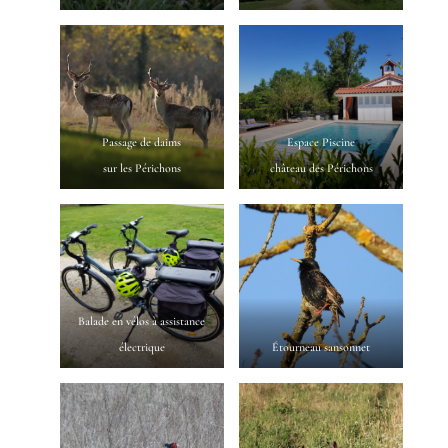
Passage de daims
Espace Piscine
sur les Périchons
château des Périchons
Balade en vélos à assistance
électrique
Étourneau sansonnet