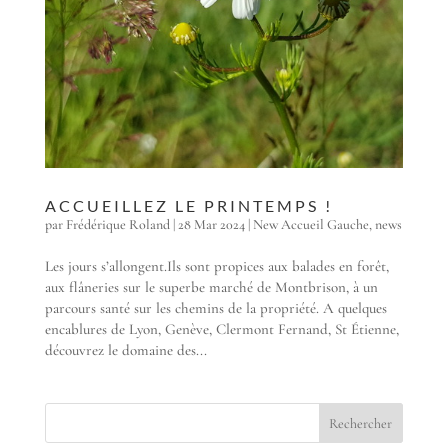
ACCUEILLEZ LE PRINTEMPS !
par
Frédérique Roland
|
28 Mar 2024
|
New Accueil Gauche
,
news
Les jours s’allongent.Ils sont propices aux balades en forêt,
aux flâneries sur le superbe marché de Montbrison, à un
parcours santé sur les chemins de la propriété. A quelques
encablures de Lyon, Genève, Clermont Fernand, St Étienne,
découvrez le domaine des...