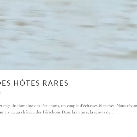
DES HÔTES RARES
e
s étangs du domaine des Périchons, un couple d’échasses blanches. Nous rêvo
jamais vu au château des Périchons Dans la nature, la saison de...